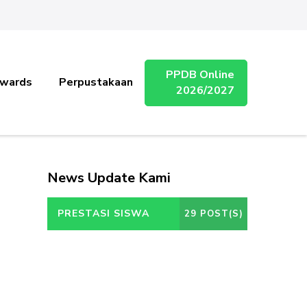
PPDB Online
wards
Perpustakaan
2026/2027
News Update Kami
PRESTASI SISWA
29 POST(S)