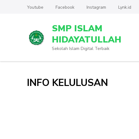
Lompat
Youtube
Facebook
Instagram
Lynk.id
ke
konten
SMP ISLAM
(Tekan
Enter)
HIDAYATULLAH
Sekolah Islam Digital Terbaik
INFO KELULUSAN