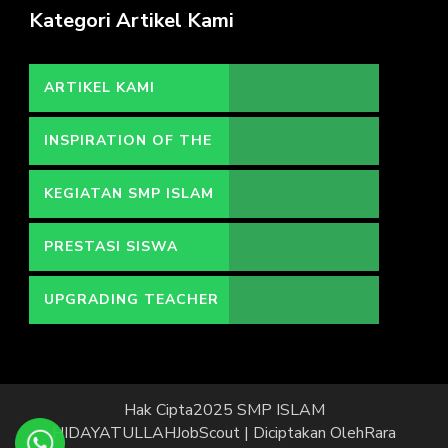
Kategori Artikel Kami
ARTIKEL KAMI
INSPIRATION OF THE
DAY
KEGIATAN SMP ISLAM
HIDAYATULLAH
PRESTASI SISWA
UPGRADING TEACHER
Hak Cipta2025 SMP ISLAM
HIDAYATULLAH
JobScout | Diciptakan Oleh
Rara