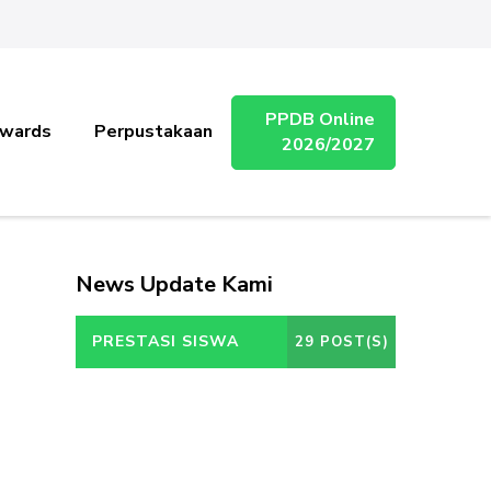
PPDB Online
wards
Perpustakaan
2026/2027
News Update Kami
PRESTASI SISWA
29 POST(S)