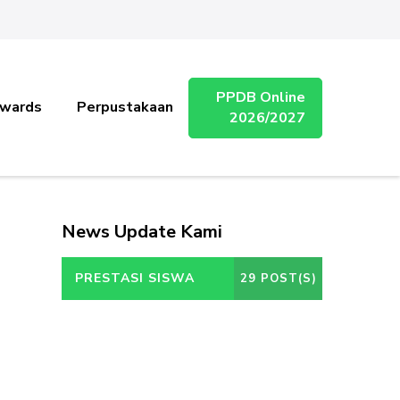
PPDB Online
wards
Perpustakaan
2026/2027
News Update Kami
PRESTASI SISWA
29 POST(S)