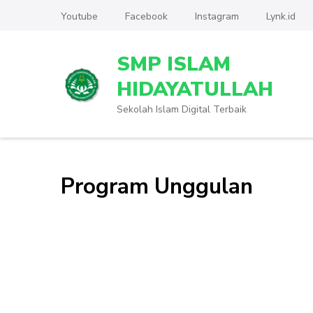
Lompat
Youtube
Facebook
Instagram
Lynk.id
ke
konten
SMP ISLAM
(Tekan
Enter)
HIDAYATULLAH
Sekolah Islam Digital Terbaik
Program Unggulan