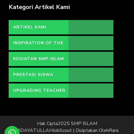
Kategori Artikel Kami
ARTIKEL KAMI
INSPIRATION OF THE
DAY
KEGIATAN SMP ISLAM
HIDAYATULLAH
PRESTASI SISWA
UPGRADING TEACHER
Hak Cipta2025 SMP ISLAM
HIDAYATULLAH
JobScout | Diciptakan Oleh
Rara