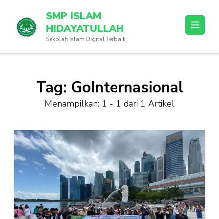
Lompat
SMP ISLAM
ke
HIDAYATULLAH
konten
Sekolah Islam Digital Terbaik
(Tekan
Enter)
Tag:
GoInternasional
Menampilkan: 1 - 1 dari 1 Artikel