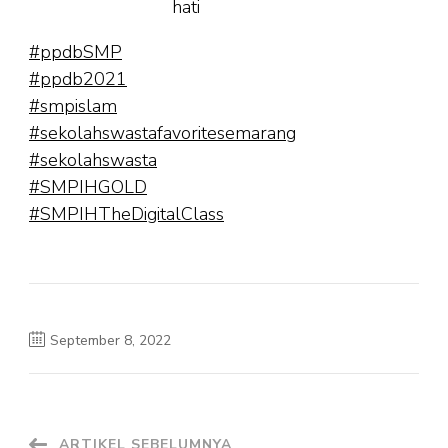
hati
#ppdbSMP
#ppdb2021
#smpislam
#sekolahswastafavoritesemarang
#sekolahswasta
#SMPIHGOLD
#SMPIHTheDigitalClass
September 8, 2022
ARTIKEL SEBELUMNYA