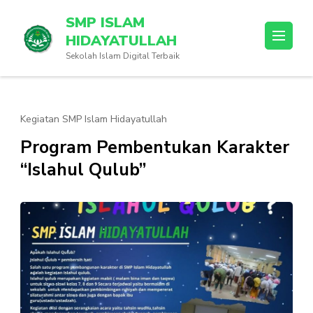
Lompat
SMP ISLAM
ke
HIDAYATULLAH
konten
Sekolah Islam Digital Terbaik
(Tekan
Enter)
Kegiatan SMP Islam Hidayatullah
Program Pembentukan Karakter
“Islahul Qulub”