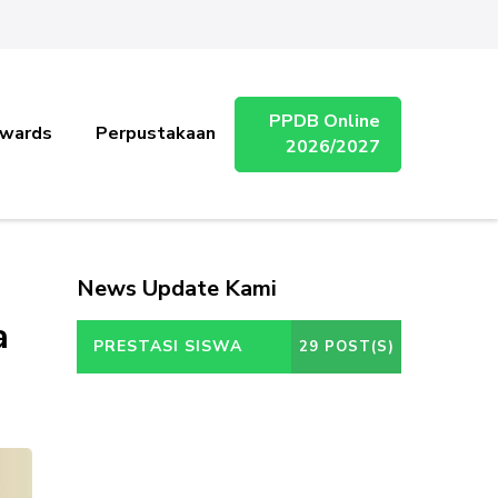
PPDB Online
wards
Perpustakaan
2026/2027
News Update Kami
a
PRESTASI SISWA
29 POST(S)