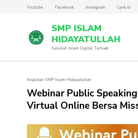
Lompat
Youtube
Facebook
Instagram
Lynk.id
ke
konten
SMP ISLAM
(Tekan
Enter)
HIDAYATULLAH
Sekolah Islam Digital Terbaik
Kegiatan SMP Islam Hidayatullah
Webinar Public Speaking
Virtual Online Bersa Miss