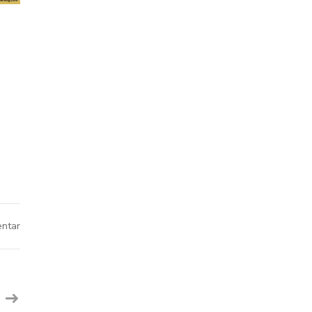
pada
ntar
Webinar
Public
Speaking
SMP
Islam
Hidayatullah
Secara
Virtual