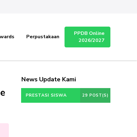
PPDB Online
wards
Perpustakaan
2026/2027
News Update Kami
oe
PRESTASI SISWA
29 POST(S)