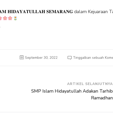
𝐌 𝐇𝐈𝐃𝐀𝐘𝐀𝐓𝐔𝐋𝐋𝐀𝐇 𝐒𝐄𝐌𝐀𝐑𝐀𝐍𝐆 dalam Kejuaraan T
e
September 30, 2022
Tinggalkan sebuah Kome
ARTIKEL SELANJUTNYA
SMP Islam Hidayatullah Adakan Tarhib
Ramadhan