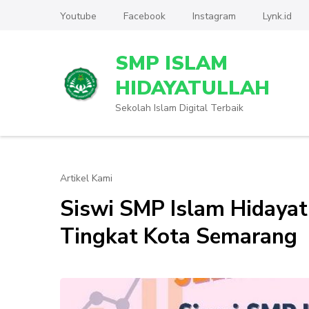
Lompat
Youtube
Facebook
Instagram
Lynk.id
ke
konten
SMP ISLAM
(Tekan
Enter)
HIDAYATULLAH
Sekolah Islam Digital Terbaik
Artikel Kami
Siswi SMP Islam Hidayatu
Tingkat Kota Semarang