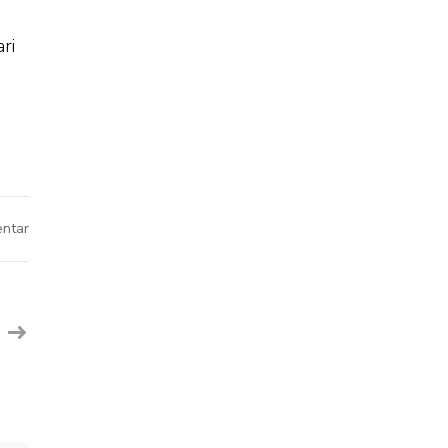
ari
pada
ntar
Siswi
SMP
Islam
Hidayatullah
Raih
Juara
Tari
Ratoe
Jaroe
Tingkat
Kota
Semarang