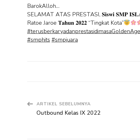
BarokAlloh…
SELAMAT ATAS PRESTASI, 𝐒𝐢𝐬𝐰𝐢 𝐒𝐌𝐏 𝐈𝐒𝐋𝐀
Ratoe Jaroe 𝐓𝐚𝐡𝐮𝐧 𝟐𝟎𝟐𝟐 “Tingkat Kota”
#terusberkaryadanprestasidimasaGoldenAg
#smphits
#smpjuara
Navigasi
ARTIKEL SEBELUMNYA
Outbound Kelas IX 2022
Artikel