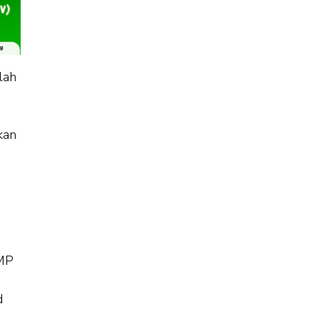
lah
kan
SMP
d