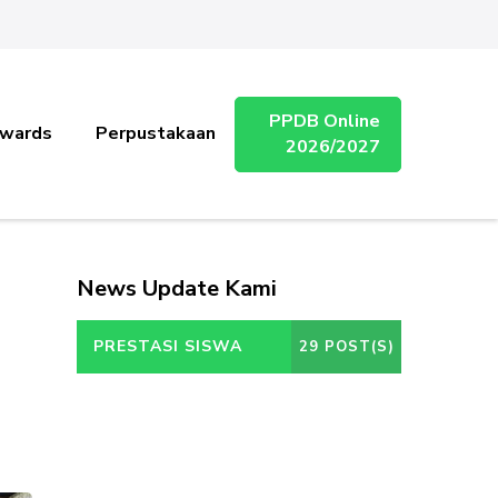
PPDB Online
wards
Perpustakaan
2026/2027
News Update Kami
PRESTASI SISWA
29 POST(S)