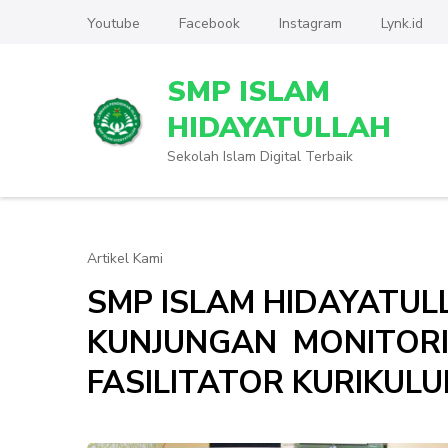
Lompat
Youtube
Facebook
Instagram
Lynk.id
ke
konten
SMP ISLAM
(Tekan
Enter)
HIDAYATULLAH
Sekolah Islam Digital Terbaik
Artikel Kami
SMP ISLAM HIDAYATU
KUNJUNGAN MONITORI
FASILITATOR KURIKUL