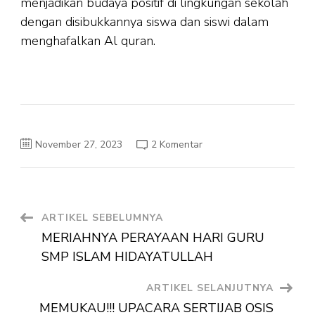
menjadikan budaya positif di lingkungan sekolah
dengan disibukkannya siswa dan siswi dalam
menghafalkan Al quran.
pada
November 27, 2023
2 Komentar
TERBAIK!
SMP
ISLAM
HIDAYATULLAH
MENGADAKAN
UJIAN
TASMI
Navigasi
ARTIKEL SEBELUMNYA
BAGI
PARA
MERIAHNYA PERAYAAN HARI GURU
SISWANYA
Artikel
SMP ISLAM HIDAYATULLAH
ARTIKEL SELANJUTNYA
MEMUKAU!!! UPACARA SERTIJAB OSIS