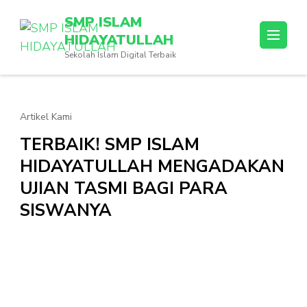
Lompat
SMP ISLAM
ke
HIDAYATULLAH
konten
Sekolah Islam Digital Terbaik
(Tekan
Enter)
Artikel Kami
TERBAIK! SMP ISLAM
HIDAYATULLAH MENGADAKAN
UJIAN TASMI BAGI PARA
SISWANYA