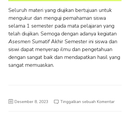
Seluruh materi yang diujikan bertujuan untuk
mengukur dan menguji pemahaman siswa
selama 1 semester pada mata pelajaran yang
telah diujikan. Semoga dengan adanya kegiatan
Asesmen Sumatif
Akhir Semester ini siswa dan
siswi dapat menyerap ilmu dan pengetahuan
dengan sangat baik dan mendapatkan hasil yang
sangat memuaskan.
pada
Desember 8, 2023
Tinggalkan sebuah Komentar
SMP
ISLAM
HIDAYA
SUKSES
MELAK
KEGIAT
ASESM