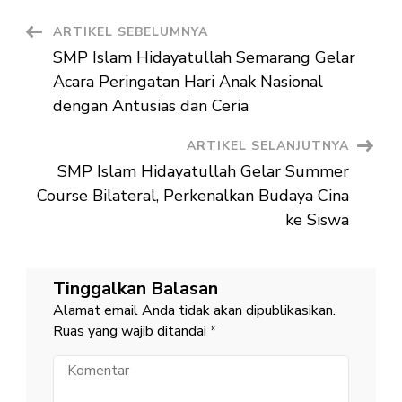
Islam
Hidayatullah
oleh
Navigasi
ARTIKEL SEBELUMNYA
Dinas
Kearsipan
SMP Islam Hidayatullah Semarang Gelar
dan
Artikel
Perpustakaan
Acara Peringatan Hari Anak Nasional
Provinsi
Jawa
dengan Antusias dan Ceria
Tengah
ARTIKEL SELANJUTNYA
SMP Islam Hidayatullah Gelar Summer
Course Bilateral, Perkenalkan Budaya Cina
ke Siswa
Tinggalkan Balasan
Alamat email Anda tidak akan dipublikasikan.
Ruas yang wajib ditandai
*
Komentar