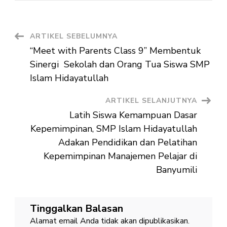
Hidayat
Peringa
Maulid
Nabi,
Angkat
Navigasi
ARTIKEL SEBELUMNYA
Tema
“Menel
“Meet with Parents Class 9” Membentuk
Akhlak
Artikel
Rasulul
Sinergi Sekolah dan Orang Tua Siswa SMP
SAW
sebaga
Islam Hidayatullah
Bekal
Memba
Genera
ARTIKEL SELANJUTNYA
Unggul
Latih Siswa Kemampuan Dasar
Kepemimpinan, SMP Islam Hidayatullah
Adakan Pendidikan dan Pelatihan
Kepemimpinan Manajemen Pelajar di
Banyumili
Tinggalkan Balasan
Alamat email Anda tidak akan dipublikasikan.