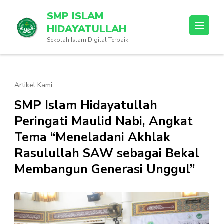
Lompat
SMP ISLAM
ke
HIDAYATULLAH
konten
Sekolah Islam Digital Terbaik
(Tekan
Enter)
Artikel Kami
SMP Islam Hidayatullah
Peringati Maulid Nabi, Angkat
Tema “Meneladani Akhlak
Rasulullah SAW sebagai Bekal
Membangun Generasi Unggul”