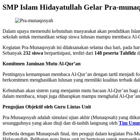
SMP Islam Hidayatullah Gelar Pra-munaq
Dalam upaya memenuhi kebutuhan masyarakat akan pendidikan Islam 
sekolah untuk memastikan setiap siswa lulusan mampu membaca Al-Qur’
Kegiatan Pra-Munaqosyah ini dilaksanakan selama dua hari, pada ha
Sebanyak
232 siswa
berpartisipasi, terdiri dari
148 peserta Tahfidz
d
Komitmen Jaminan Mutu Al-Qur’an
Pentingnya kemampuan membaca Al-Qur’an dengan tartil menjadi foku
berkomitmen menghasilkan lulusan yang memiliki kualitas terbaik d
Kebutuhan akan sistem yang menjamin mutu bacaan Al-Qur’an bagi ana
dalam membaca, tetapi juga diharapkan mampu menghafal Al-Qur’an,
Pengujian Objektif oleh Guru Lintas Unit
Pra-Munaqosyah adalah simulasi ujian akhir (Munaqosah) yang diik
sesungguhnya yang akan diuji dan di-tashih langsung oleh
Tim Ummi
Berbeda dengan Munaqosah final, tim penguji dalam kegiatan Pra-M
Hidayatullah. Pelibatan guru lintas unit ini bertujuan untuk memasti