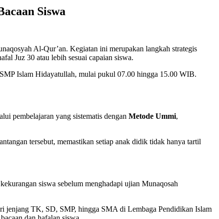
Bacaan Siswa
naqosyah Al-Qur’an. Kegiatan ini merupakan langkah strategis
al Juz 30 atau lebih sesuai capaian siswa.
 SMP Islam Hidayatullah, mulai pukul 07.00 hingga 15.00 WIB.
alui pembelajaran yang sistematis dengan
Metode Ummi
,
ngan tersebut, memastikan setiap anak didik tidak hanya tartil
ki kekurangan siswa sebelum menghadapi ujian Munaqosah
ri jenjang TK, SD, SMP, hingga SMA di Lembaga Pendidikan Islam
 bacaan dan hafalan siswa.