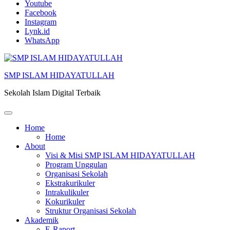
Lompat
Youtube
ke
Facebook
konten
Instagram
(Tekan
Lynk.id
Enter)
WhatsApp
SMP ISLAM HIDAYATULLAH
Sekolah Islam Digital Terbaik
Home
Home
About
Visi & Misi SMP ISLAM HIDAYATULLAH
Program Unggulan
Organisasi Sekolah
Ekstrakurikuler
Intrakulikuler
Kokurikuler
Struktur Organisasi Sekolah
Akademik
E-Raport