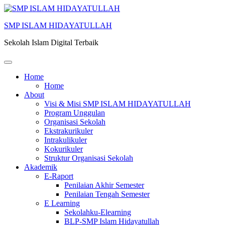
SMP ISLAM HIDAYATULLAH
Sekolah Islam Digital Terbaik
Home
Home
About
Visi & Misi SMP ISLAM HIDAYATULLAH
Program Unggulan
Organisasi Sekolah
Ekstrakurikuler
Intrakulikuler
Kokurikuler
Struktur Organisasi Sekolah
Akademik
E-Raport
Penilaian Akhir Semester
Penilaian Tengah Semester
E Learning
Sekolahku-Elearning
BLP-SMP Islam Hidayatullah