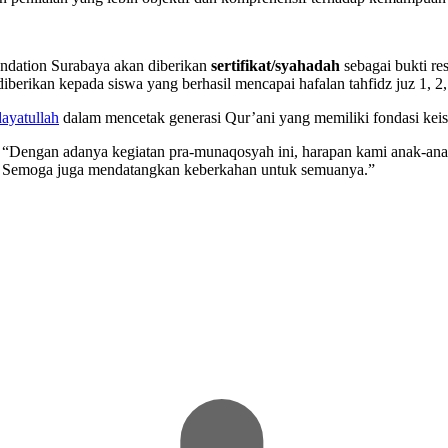
ndation Surabaya akan diberikan
sertifikat/syahadah
sebagai bukti re
berikan kepada siswa yang berhasil mencapai hafalan tahfidz juz 1, 2, 
ayatullah
dalam mencetak generasi Qur’ani yang memiliki fondasi kei
, “Dengan adanya kegiatan pra-munaqosyah ini, harapan kami anak-anak
sy. Semoga juga mendatangkan keberkahan untuk semuanya.”