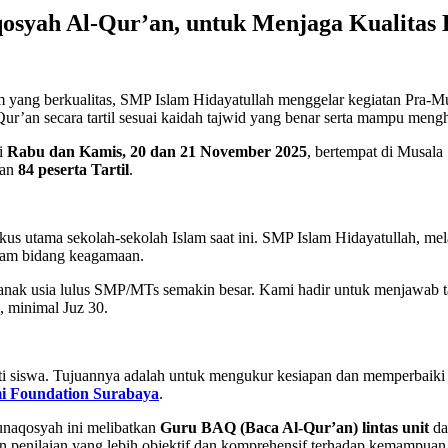
osyah Al-Qur’an, untuk Menjaga Kualitas 
yang berkualitas, SMP Islam Hidayatullah menggelar kegiatan Pra-Mu
an secara tartil sesuai kaidah tajwid yang benar serta mampu menghaf
ri
Rabu dan Kamis, 20 dan 21 November 2025
, bertempat di Musala
an
84 peserta Tartil
.
s utama sekolah-sekolah Islam saat ini. SMP Islam Hidayatullah, mel
alam bidang keagamaan.
k usia lulus SMP/MTs semakin besar. Kami hadir untuk menjawab tanta
 minimal Juz 30.
uti siswa. Tujuannya adalah untuk mengukur kesiapan dan memperbai
 Foundation Surabaya
.
unaqosyah ini melibatkan
Guru BAQ (Baca Al-Qur’an) lintas unit
da
kan penilaian yang lebih objektif dan komprehensif terhadap kemampuan