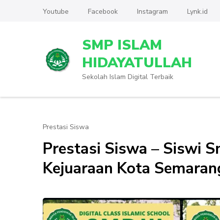
Lompat
Youtube
Facebook
Instagram
Lynk.id
ke
konten
SMP ISLAM
(Tekan
Enter)
HIDAYATULLAH
Sekolah Islam Digital Terbaik
Prestasi Siswa
Prestasi Siswa – Siswi 
Kejuaraan Kota Semara