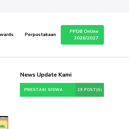
PPDB Online
wards
Perpustakaan
2026/2027
News Update Kami
PRESTASI SISWA
29 POST(S)