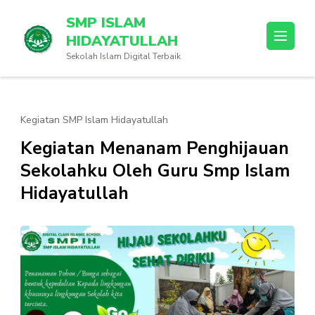
Lompat
SMP ISLAM
ke
HIDAYATULLAH
konten
Sekolah Islam Digital Terbaik
(Tekan
Enter)
Kegiatan SMP Islam Hidayatullah
Kegiatan Menanam Penghijauan
Sekolahku Oleh Guru Smp Islam
Hidayatullah