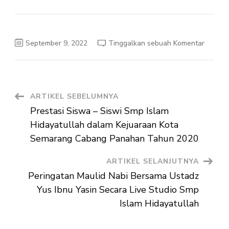
pada
September 9, 2022
Tinggalkan sebuah Komentar
Kegiata
Menan
Penghi
Sekola
Oleh
Guru
Smp
Navigasi
ARTIKEL SEBELUMNYA
Islam
Hidayat
Prestasi Siswa – Siswi Smp Islam
Artikel
Hidayatullah dalam Kejuaraan Kota
Semarang Cabang Panahan Tahun 2020
ARTIKEL SELANJUTNYA
Peringatan Maulid Nabi Bersama Ustadz
Yus Ibnu Yasin Secara Live Studio Smp
Islam Hidayatullah