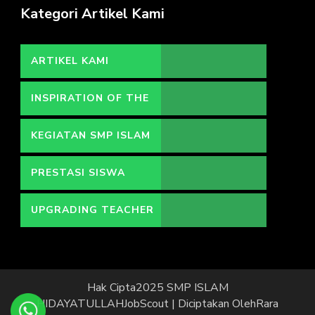
Kategori Artikel Kami
ARTIKEL KAMI
INSPIRATION OF THE
DAY
KEGIATAN SMP ISLAM
HIDAYATULLAH
PRESTASI SISWA
UPGRADING TEACHER
Hak Cipta2025 SMP ISLAM
HIDAYATULLAH
JobScout | Diciptakan Oleh
Rara