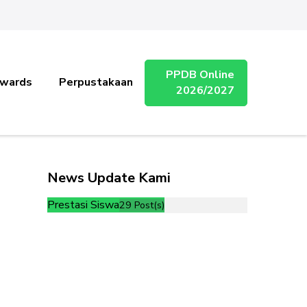
PPDB Online
wards
Perpustakaan
2026/2027
News Update Kami
Prestasi Siswa
29 Post(s)