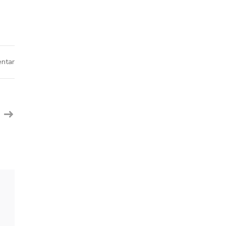
pada
ntar
Peringkat
Pararel
1
kelas
VII
Tahun
Ajaran
2020/2021