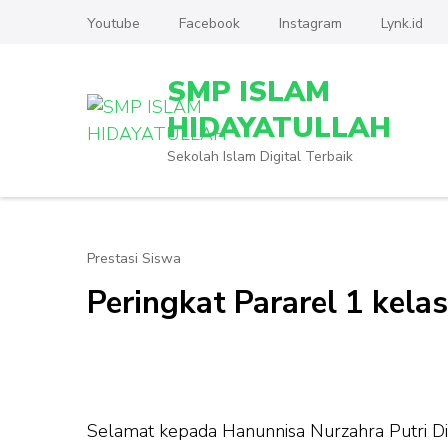
Lompat
Youtube
Facebook
Instagram
Lynk.id
ke
konten
SMP ISLAM
(Tekan
Enter)
HIDAYATULLAH
Sekolah Islam Digital Terbaik
Prestasi Siswa
Peringkat Pararel 1 kela
Selamat kepada Hanunnisa Nurzahra Putri Di