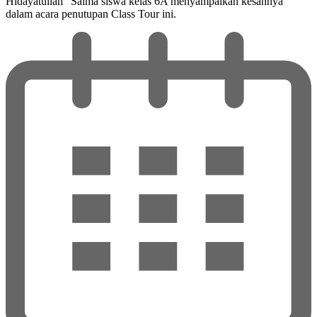
Hidayatullah” Salma siswa kelas 6A menyampaikan kesannya
dalam acara penutupan Class Tour ini.