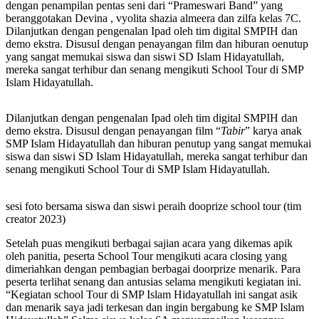
dengan penampilan pentas seni dari “Prameswari Band” yang
beranggotakan Devina , vyolita shazia almeera dan zilfa kelas 7C.
Dilanjutkan dengan pengenalan Ipad oleh tim digital SMPIH dan
demo ekstra. Disusul dengan penayangan film dan hiburan oenutup
yang sangat memukai siswa dan siswi SD Islam Hidayatullah,
mereka sangat terhibur dan senang mengikuti School Tour di SMP
Islam Hidayatullah.
Dilanjutkan dengan pengenalan Ipad oleh tim digital SMPIH dan
demo ekstra. Disusul dengan penayangan film “
Tabir
” karya anak
SMP Islam Hidayatullah dan hiburan penutup yang sangat memukai
siswa dan siswi SD Islam Hidayatullah, mereka sangat terhibur dan
senang mengikuti School Tour di SMP Islam Hidayatullah.
sesi foto bersama siswa dan siswi peraih dooprize school tour (tim
creator 2023)
Setelah puas mengikuti berbagai sajian acara yang dikemas apik
oleh panitia, peserta School Tour mengikuti acara closing yang
dimeriahkan dengan pembagian berbagai doorprize menarik. Para
peserta terlihat senang dan antusias selama mengikuti kegiatan ini.
“Kegiatan school Tour di SMP Islam Hidayatullah ini sangat asik
dan menarik saya jadi terkesan dan ingin bergabung ke SMP Islam