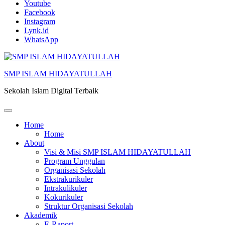
Lompat
Youtube
ke
Facebook
konten
Instagram
(Tekan
Lynk.id
Enter)
WhatsApp
SMP ISLAM HIDAYATULLAH
Sekolah Islam Digital Terbaik
Home
Home
About
Visi & Misi SMP ISLAM HIDAYATULLAH
Program Unggulan
Organisasi Sekolah
Ekstrakurikuler
Intrakulikuler
Kokurikuler
Struktur Organisasi Sekolah
Akademik
E-Raport