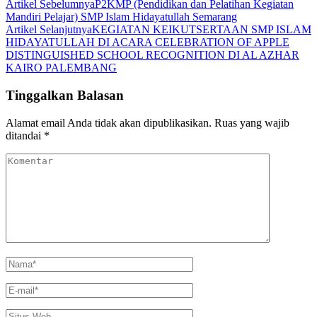
Navigasi
KESERUAN
Artikel Sebelumnya
P2KMP (Pendidikan dan Pelatihan Kegiatan
SCHOOL
Mandiri Pelajar) SMP Islam Hidayatullah Semarang
Artikel
TOUR
Artikel Selanjutnya
KEGIATAN KEIKUTSERTAAN SMP ISLAM
SD
HIDAYATULLAH DI ACARA CELEBRATION OF APPLE
ISLAM
DISTINGUISHED SCHOOL RECOGNITION DI AL AZHAR
HIDAYATULLAH
KAIRO PALEMBANG
KE
SMP
Tinggalkan Balasan
ISLAM
HIDAYATULLAH
Alamat email Anda tidak akan dipublikasikan.
Ruas yang wajib
ditandai
*
Komentar
Nama
*
E-
mail
*
Situs