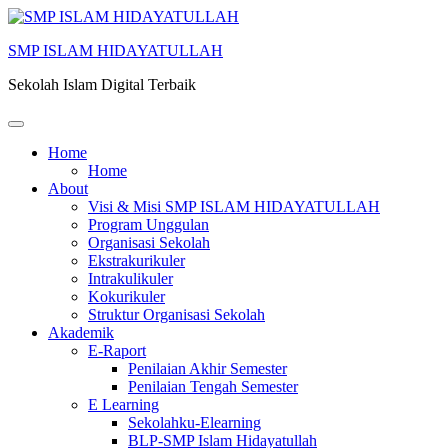
SMP ISLAM HIDAYATULLAH
Sekolah Islam Digital Terbaik
Home
Home
About
Visi & Misi SMP ISLAM HIDAYATULLAH
Program Unggulan
Organisasi Sekolah
Ekstrakurikuler
Intrakulikuler
Kokurikuler
Struktur Organisasi Sekolah
Akademik
E-Raport
Penilaian Akhir Semester
Penilaian Tengah Semester
E Learning
Sekolahku-Elearning
BLP-SMP Islam Hidayatullah