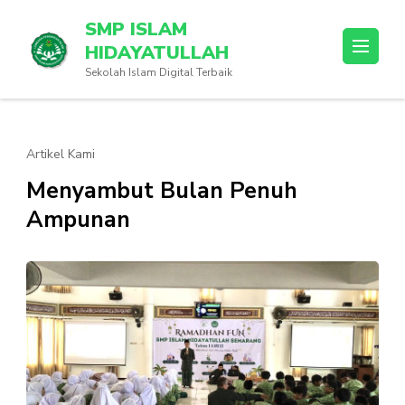
Lompat
SMP ISLAM
ke
HIDAYATULLAH
konten
Sekolah Islam Digital Terbaik
(Tekan
Enter)
Artikel Kami
Menyambut Bulan Penuh
Ampunan