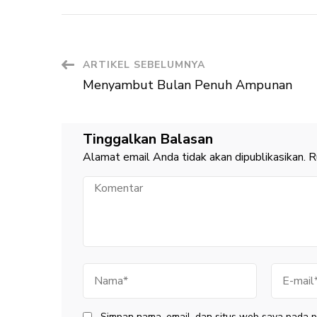
Navigasi
ARTIKEL SEBELUMNYA
Menyambut Bulan Penuh Ampunan
Artikel
Tinggalkan Balasan
Alamat email Anda tidak akan dipublikasikan.
R
Komentar
Nama
E-
mail
Simpan nama, email, dan situs web saya pada p