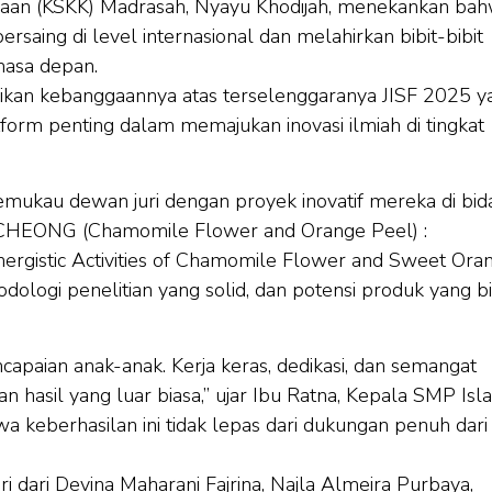
waan (KSKK) Madrasah, Nyayu Khodijah, menekankan ba
rsaing di level internasional dan melahirkan bibit-bibit
masa depan.
ikan kebanggaannya atas terselenggaranya JISF 2025 y
orm penting dalam memajukan inovasi ilmiah di tingkat
emukau dewan juri dengan proyek inovatif mereka di bid
EA CHEONG (Chamomile Flower and Orange Peel) :
ynergistic Activities of Chamomile Flower and Sweet Ora
metodologi penelitian yang solid, dan potensi produk yang b
apaian anak-anak. Kerja keras, dedikasi, dan semangat
asil yang luar biasa,” ujar Ibu Ratna, Kepala SMP Isl
 keberhasilan ini tidak lepas dari dukungan penuh dari
i dari Devina Maharani Fajrina, Najla Almeira Purbaya,