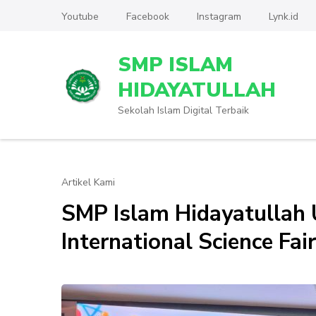
Lompat
Youtube
Facebook
Instagram
Lynk.id
ke
konten
SMP ISLAM
(Tekan
Enter)
HIDAYATULLAH
Sekolah Islam Digital Terbaik
Artikel Kami
SMP Islam Hidayatullah U
International Science Fai