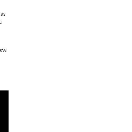
as.
u
iswi