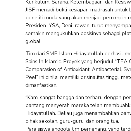
Kurikulum, Sarana, Kelembagaan, dan Kesis
JISF menjadi bukti kesiapan madrasah untuk be
peneliti muda yang akan menjadi pemimpin 
Presiden IYSA, Deni Irawan, turut menyampa
semakin mengukuhkan posisinya sebagai platf
global.
Tim dari SMP Islam Hidayatullah berhasil m
Sains In Islamic. Proyek yang berjudul “T
Comparasion of Antioxidant, Antibacterial, S
Peel” ini dinilai memiliki orisinalitas tinggi, 
dimanfaatkan.
“Kami sangat bangga dan terharu dengan penc
pantang menyerah mereka telah membuahkan h
Hidayatullah. Beliau juga menambahkan bahwa
pihak sekolah, guru-guru, dan orang tua.
Para siswa anggota tim pemenang, yang terdir