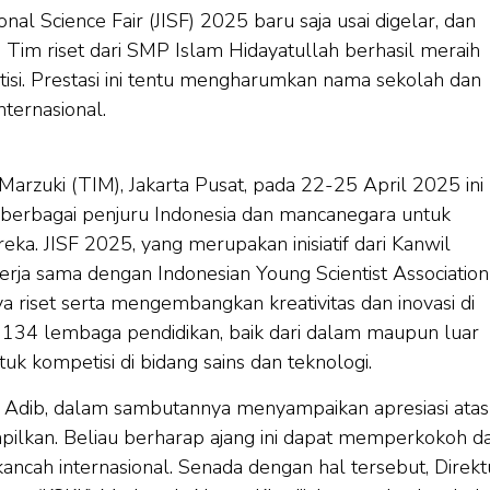
al Science Fair (JISF) 2025 baru saja usai digelar, dan
im riset dari SMP Islam Hidayatullah berhasil meraih
isi. Prestasi ini tentu mengharumkan nama sekolah dan
ternasional.
arzuki (TIM), Jakarta Pusat, pada 22-25 April 2025 ini
berbagai penjuru Indonesia dan mancanegara untuk
ka. JISF 2025, yang merupakan inisiatif dari Kanwil
rja sama dengan Indonesian Young Scientist Association
riset serta mengembangkan kreativitas dan inovasi di
eh 134 lembaga pendidikan, baik dari dalam maupun luar
uk kompetisi di bidang sains dan teknologi.
, Adib, dalam sambutannya menyampaikan apresiasi atas
ampilkan. Beliau berharap ajang ini dapat memperkokoh d
ancah internasional. Senada dengan hal tersebut, Direkt