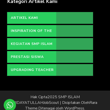
Kategori Artikel Kami
ARTIKEL KAMI
INSPIRATION OF THE
DAY
KEGIATAN SMP ISLAM
HIDAYATULLAH
PRESTASI SISWA
UPGRADING TEACHER
Hak Cipta2025 SMP ISLAM
HIDAYATULLAH
JobScout | Diciptakan Oleh
Rara
Theme
.Ditenagai oleh
WordPress
.