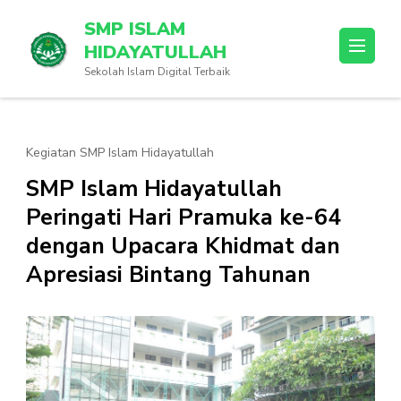
Lompat
SMP ISLAM
ke
HIDAYATULLAH
konten
Sekolah Islam Digital Terbaik
(Tekan
Enter)
Kegiatan SMP Islam Hidayatullah
SMP Islam Hidayatullah
Peringati Hari Pramuka ke-64
dengan Upacara Khidmat dan
Apresiasi Bintang Tahunan