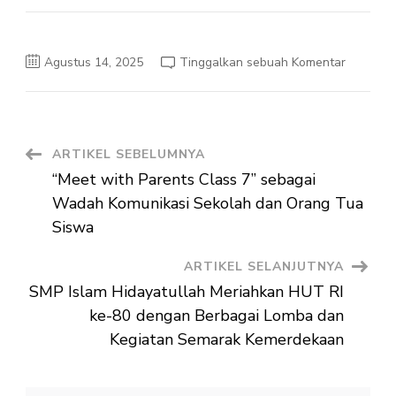
pada
Agustus 14, 2025
Tinggalkan sebuah Komentar
SMP
Islam
Hidayatu
Peringati
Hari
Pramuka
ke-
Navigasi
ARTIKEL SEBELUMNYA
64
dengan
“Meet with Parents Class 7” sebagai
Upacara
Artikel
Khidmat
Wadah Komunikasi Sekolah dan Orang Tua
dan
Apresias
Siswa
Bintang
Tahunan
ARTIKEL SELANJUTNYA
SMP Islam Hidayatullah Meriahkan HUT RI
ke-80 dengan Berbagai Lomba dan
Kegiatan Semarak Kemerdekaan