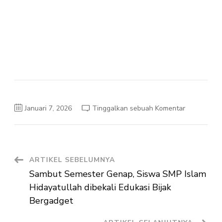
pada
Januari 7, 2026
Tinggalkan sebuah Komentar
Tanamkan
Nilai
Rukun
Islam
Kelima,
SMP
Islam
Navigasi
ARTIKEL SEBELUMNYA
Hidayatulla
Adakan
Sambut Semester Genap, Siswa SMP Islam
Pelatihan
Artikel
Manasik
Hidayatullah dibekali Edukasi Bijak
Haji
dan
Bergadget
Umrah