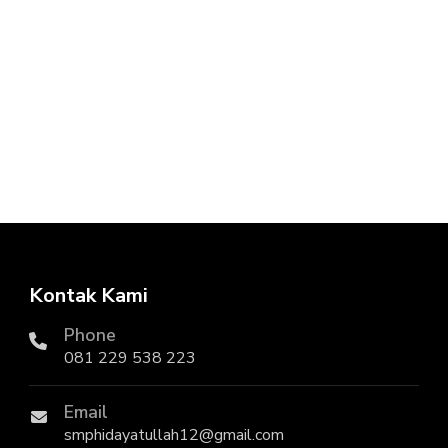
Kontak Kami
Phone
081 229 538 223
Email
smphidayatullah12@gmail.com