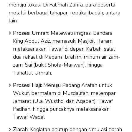
menuju lokasi. Di
Fatimah Zahra
, para peserta
melalui berbagai tahapan replika ibadah, antara
lain:
Prosesi Umrah:
Melewati imigrasi Bandara
King Abdul Aziz, memasuki Masjidil Haram,
melaksanakan Tawaf di depan Ka’bah, salat
dua rakaat di Maqam Ibrahim, minum air zam-
zam, Sai (bukit Shofa-Marwah), hingga
Tahallul Umrah.
Prosesi Haji:
Menuju Padang Arafah untuk
Wukuf, bermalam di Muzdalifah, melempar
Jamarat (Ula, Wustho, dan Aqabah), Tawaf
Ifadhah, hingga puncaknya melaksanakan
Tawaf Wada’.
Ziarah:
Kegiatan ditutup dengan simulasi ziarah