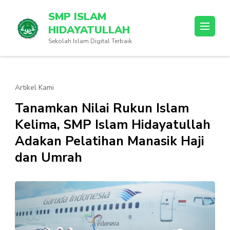
Lompat
SMP ISLAM
ke
HIDAYATULLAH
konten
Sekolah Islam Digital Terbaik
(Tekan
Enter)
Artikel Kami
Tanamkan Nilai Rukun Islam
Kelima, SMP Islam Hidayatullah
Adakan Pelatihan Manasik Haji
dan Umrah