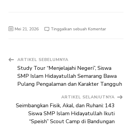
pada
Mei 21, 2026
Tinggalkan sebuah Komentar
Eksplorasi
Teknologi
Masa
Depan,
SDIT
Al-
Kamilah
Navigasi
ARTIKEL SEBELUMNYA
Ikuti
School
Study Tour “Menjelajahi Negeri”, Siswa
Tour
Artikel
Berbasis
SMP Islam Hidayatullah Semarang Bawa
Digital
di
Pulang Pengalaman dan Karakter Tangguh
SMP
Islam
Hidayatullah
ARTIKEL SELANJUTNYA
Seimbangkan Fisik, Akal, dan Ruhani: 143
Siswa SMP Islam Hidayatullah Ikuti
“Speish” Scout Camp di Bandungan