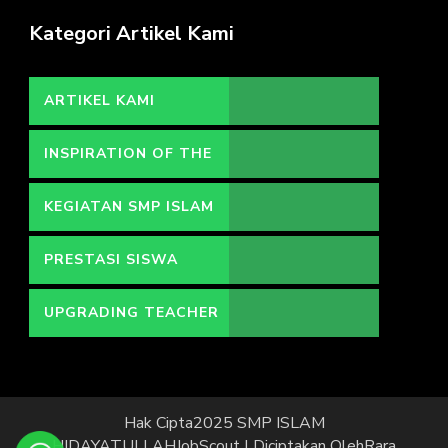
Kategori Artikel Kami
ARTIKEL KAMI
INSPIRATION OF THE
DAY
KEGIATAN SMP ISLAM
HIDAYATULLAH
PRESTASI SISWA
UPGRADING TEACHER
Hak Cipta2025 SMP ISLAM
HIDAYATULLAH
JobScout | Diciptakan Oleh
Rara